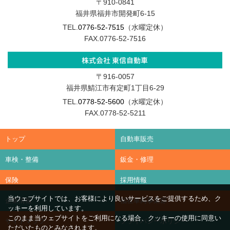
〒910-0841
福井県福井市開発町6-15
TEL.
0776-52-7515
（水曜定休）
FAX.0776-52-7516
株式会社 東信自動車
〒916-0057
福井県鯖江市有定町1丁目6-29
TEL.
0778-52-5600
（水曜定休）
FAX.0778-52-5211
トップ
自動車販売
車検・整備
鈑金・修理
保険
採用情報
当ウェブサイトでは、お客様により良いサービスをご提供するため、ク
企業情報
福祉車両事業部
ッキーを利用しています。
このまま当ウェブサイトをご利用になる場合、クッキーの使用に同意い
サイトマップ
プライバシーポリシー
ただいたものとみなされます。