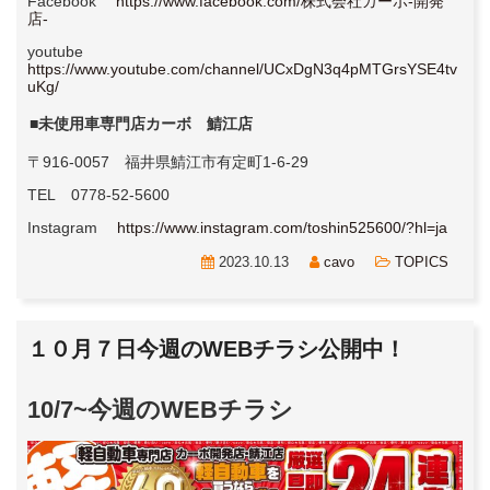
Facebook
https://www.facebook.com/株式会社カーボ-開発
店-
youtube
https://www.youtube.com/channel/UCxDgN3q4pMTGrsYSE4tv
uKg/
■未使用車専門店カーボ 鯖江店
〒916-0057 福井県鯖江市有定町1-6-29
TEL 0778-52-5600
Instagram
https://www.instagram.com/toshin525600/?hl=ja
2023.10.13
cavo
TOPICS
１０月７日今週のWEBチラシ公開中！
10/7~今週のWEBチラシ