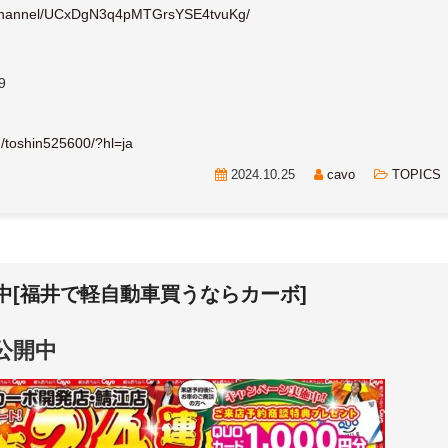
/channel/UCxDgN3q4pMTGrsYSE4tvuKg/
9
/toshin525600/?hl=ja
2024.10.25
cavo
TOPICS
開中[福井で軽自動車買うならカーボ]
シ公開中