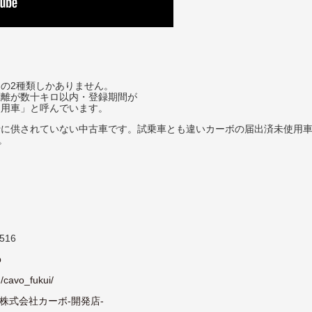
の2種類しかありません。
距離が数十キロ以内・登録期間が
使用車」と呼んでいます。
行に供されていない中古車です。試乗車とも違いカーボの届出済未使用
。
516
p
/cavo_fukui/
k.com/株式会社カーボ-開発店-