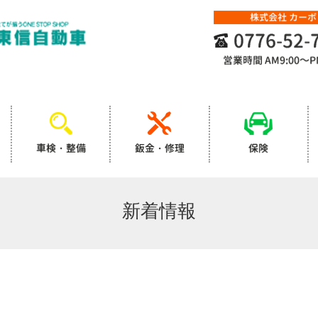
株式会社 カーボ
0776-52-
営業時間
AM9:00～P
車検・整備
鈑金・修理
保険
新着情報