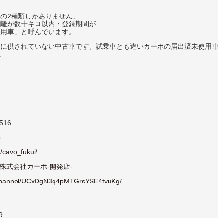
の2種類しかありません。
距離が数十キロ以内・登録期間が
使用車」と呼んでいます。
行に供されていない中古車です。試乗車とも違いカーボの届出済未使用
。
516
p
/cavo_fukui/
k.com/株式会社カーボ-開発店-
/channel/UCxDgN3q4pMTGrsYSE4tvuKg/
9